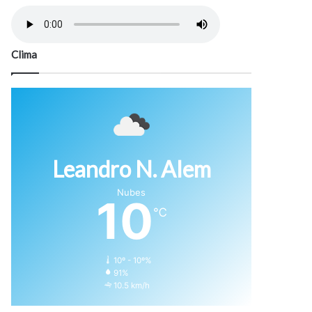
Clima
Leandro N. Alem
Nubes
10
℃
10º - 10º%
91%
10.5 km/h