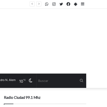
WhatsApp
Instagram
Twitter
Facebook
PlayStore
Sidebar
La política no existe en las colonias. Por definición, los territorios coloniales no tienen lucha política porque no hay poder en el Estado
 Alem
Cambiar
Buscar
℃
10
modo
Radio Ciudad 99.1 Mhz