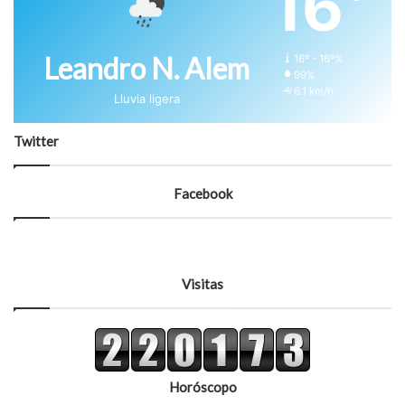
16
Leandro N. Alem
16º - 16º%
99%
6.1 km/h
Lluvia ligera
Twitter
Facebook
Visitas
Horóscopo