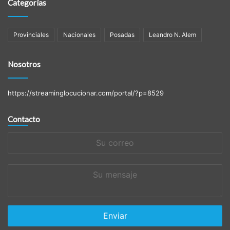
Categorías
Provinciales
Nacionales
Posadas
Leandro N. Alem
Nosotros
https://streaminglocucionar.com/portal/?p=8529
Contacto
Su
correo
Su
mensaje