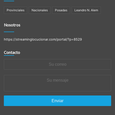
Provinciales
Nacionales
Posadas
Leandro N. Alem
Nosotros
https://streaminglocucionar.com/portal/?p=8529
Contacto
Su
correo
Su
mensaje