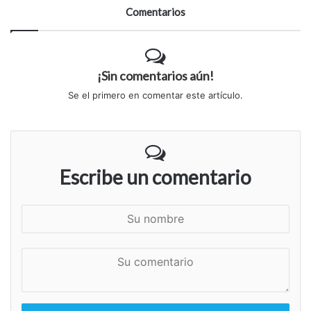
Comentarios
¡Sin comentarios aún!
Se el primero en comentar este artículo.
Escribe un comentario
S
u
n
S
o
u
m
c
b
o
r